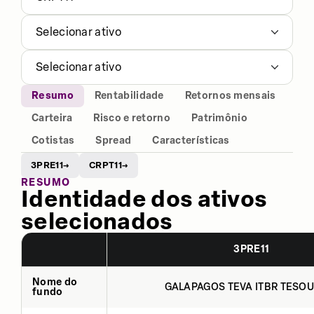
Selecionar ativo
Selecionar ativo
Resumo
Rentabilidade
Retornos mensais
Carteira
Risco e retorno
Patrimônio
Cotistas
Spread
Características
3PRE11
CRPT11
→
→
RESUMO
Identidade dos ativos
selecionados
3PRE11
Nome do
GALAPAGOS TEVA ITBR TESOU
fundo