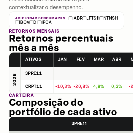
contextualizar o desempenho.
IABR
LFTS11
NTNS11
ADICIONAR BENCHMARKS
IBOV
DI
IPCA
RETORNOS MENSAIS
Retornos percentuais
mês a mês
ATIVOS
JAN
FEV
MAR
ABR
3PRE11
2026
CRPT11
-10,3%
-20,8%
4,8%
0,3%
-
CARTEIRA
Composição do
portfólio de cada ativo
3PRE11