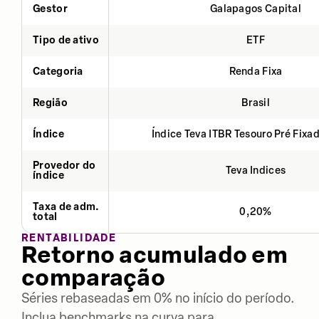
Gestor
Galapagos Capital
Tipo de ativo
ETF
Categoria
Renda Fixa
Região
Brasil
Índice
Índice Teva ITBR Tesouro Pré Fixa
Provedor do
Teva Indices
índice
Taxa de adm.
0,20%
total
RENTABILIDADE
Retorno acumulado em
comparação
Séries rebaseadas em 0% no início do período.
Inclua benchmarks na curva para