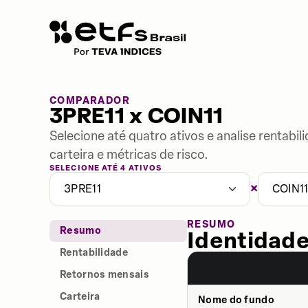
COMPARADOR
3PRE11 x COIN11
Selecione até quatro ativos e analise rentabi
carteira e métricas de risco.
SELECIONE ATÉ 4 ATIVOS
×
3PRE11
COIN1
RESUMO
Resumo
Identidade
Rentabilidade
Retornos mensais
Carteira
Nome do fundo