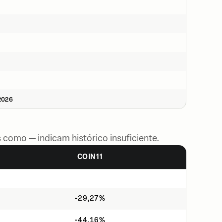
2026
 como — indicam histórico insuficiente.
COIN11
-29,27%
-44,16%