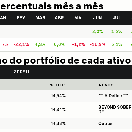
ercentuais mês a mês
JAN
FEV
MAR
ABR
MAI
JUN
JUL
2,3%
1,2%
7,7%
-22,1%
4,3%
6,6%
-1,2%
-16,9%
5,1%
 do portfólio de cada ativo
3PRE11
% DO PL
ATIVOS
14,54%
*** A Definir ***
BEYOND SOBERA
14,34%
DE...
14,33%
Outros