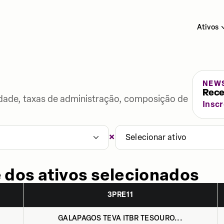
Ativos
NEW
Rece
lidade, taxas de administração, composição de
Insc
×
1
Selecionar ativo
 dos ativos selecionados
3PRE11
GALAPAGOS TEVA ITBR TESOURO...