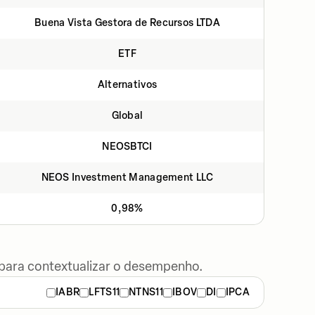
Buena Vista Gestora de Recursos LTDA
ETF
Alternativos
Global
NEOSBTCI
NEOS Investment Management LLC
0,98%
 para contextualizar o desempenho.
IABR
LFTS11
NTNS11
IBOV
DI
IPCA