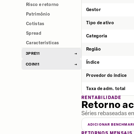
Risco e retorno
Gestor
Patrimônio
Tipo de ativo
Cotistas
Spread
Categoria
Características
Região
3PRE11
→
Índice
COIN11
→
Provedor do índice
Taxa de adm. total
RENTABILIDADE
Retorno a
Séries rebaseadas em
ADICIONAR BENCHMAR
RETORNOS MENSAIS