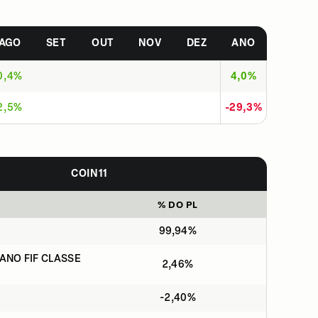
AGO
SET
OUT
NOV
DEZ
ANO
0,4%
4,0%
2,5%
-29,3%
COIN11
% DO PL
99,94%
NO FIF CLASSE
2,46%
-2,40%