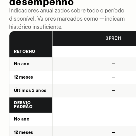
desempenho
Indicadores anualizados sobre todo o período
disponível. Valores marcados como — indicam
histórico insuficiente.
3PRE11
RETORNO
No ano
—
12 meses
—
Últimos 3 anos
—
DESVIO
PADRÃO
No ano
—
12 meses
—