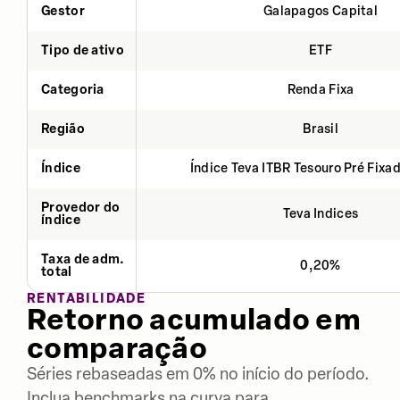
Gestor
Galapagos Capital
Tipo de ativo
ETF
Categoria
Renda Fixa
Região
Brasil
Índice
Índice Teva ITBR Tesouro Pré Fixa
Provedor do
Teva Indices
índice
Taxa de adm.
0,20%
total
RENTABILIDADE
Retorno acumulado em
comparação
Séries rebaseadas em 0% no início do período.
Inclua benchmarks na curva para