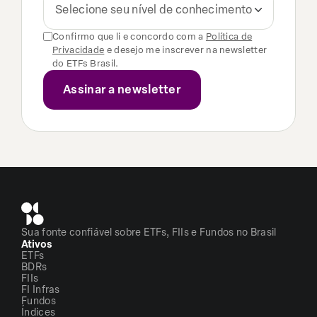
Selecione seu nível de conhecimento
Confirmo que li e concordo com a
Política de
Privacidade
e desejo me inscrever na newsletter
do ETFs Brasil.
Sua fonte confiável sobre ETFs, FIIs e Fundos no Brasil
Ativos
ETFs
BDRs
FIIs
FI Infras
Fundos
Índices