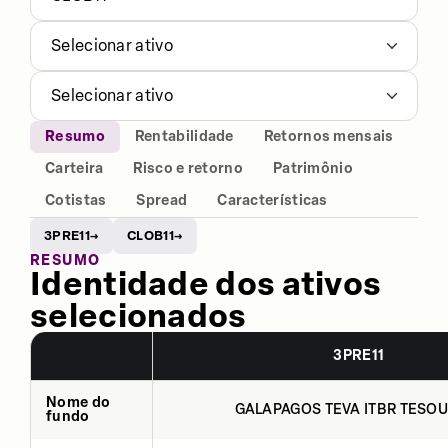
Selecionar ativo
Selecionar ativo
Resumo
Rentabilidade
Retornos mensais
Carteira
Risco e retorno
Patrimônio
Cotistas
Spread
Características
3PRE11
CLOB11
→
→
RESUMO
Identidade dos ativos
selecionados
3PRE11
Nome do
GALAPAGOS TEVA ITBR TESOU
fundo