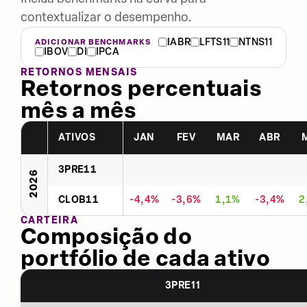
contextualizar o desempenho.
IABR
LFTS11
NTNS11
ADICIONAR BENCHMARKS
IBOV
DI
IPCA
RETORNOS MENSAIS
Retornos percentuais
mês a mês
ATIVOS
JAN
FEV
MAR
ABR
3PRE11
2026
CLOB11
-4,4%
-3,6%
1,1%
-3,4%
2
CARTEIRA
Composição do
portfólio de cada ativo
3PRE11