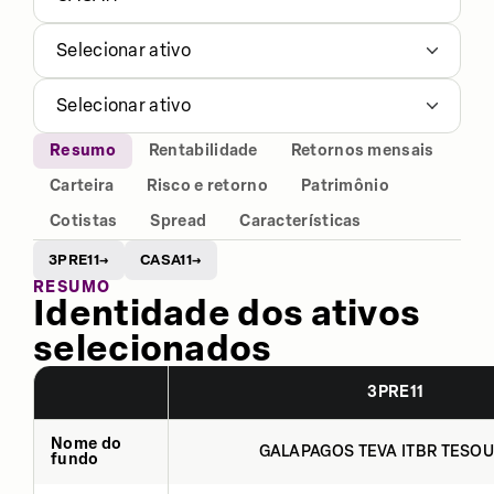
Selecionar ativo
Selecionar ativo
Resumo
Rentabilidade
Retornos mensais
Carteira
Risco e retorno
Patrimônio
Cotistas
Spread
Características
3PRE11
CASA11
→
→
RESUMO
Identidade dos ativos
selecionados
3PRE11
Nome do
GALAPAGOS TEVA ITBR TESOU
fundo