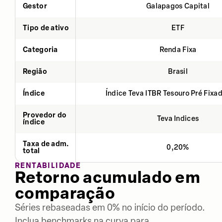
Gestor
Galapagos Capital
Tipo de ativo
ETF
Categoria
Renda Fixa
Região
Brasil
Índice
Índice Teva ITBR Tesouro Pré Fixa
Provedor do
Teva Indices
índice
Taxa de adm.
0,20%
total
RENTABILIDADE
Retorno acumulado em
comparação
Séries rebaseadas em 0% no início do período.
Inclua benchmarks na curva para