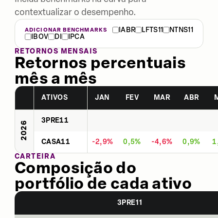
contextualizar o desempenho.
IABR
LFTS11
NTNS11
ADICIONAR BENCHMARKS
IBOV
DI
IPCA
RETORNOS MENSAIS
Retornos percentuais
mês a mês
ATIVOS
JAN
FEV
MAR
ABR
3PRE11
2026
CASA11
-2,9%
0,5%
-4,6%
0,9%
1
CARTEIRA
Composição do
portfólio de cada ativo
3PRE11