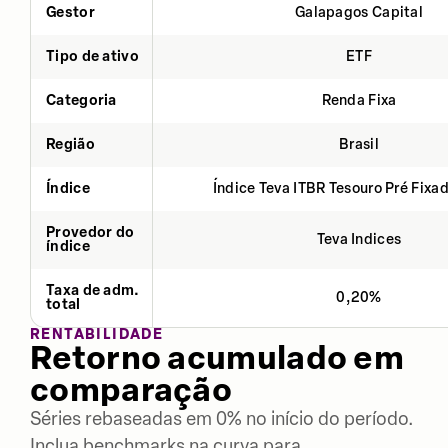
Gestor
Galapagos Capital
Tipo de ativo
ETF
Categoria
Renda Fixa
Região
Brasil
Índice
Índice Teva ITBR Tesouro Pré Fixa
Provedor do
Teva Indices
índice
Taxa de adm.
0,20%
total
RENTABILIDADE
Retorno acumulado em
comparação
Séries rebaseadas em 0% no início do período.
Inclua benchmarks na curva para