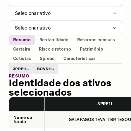
Selecionar ativo
Selecionar ativo
Resumo
Rentabilidade
Retornos mensais
Carteira
Risco e retorno
Patrimônio
Cotistas
Spread
Características
3PRE11
BOVS11
→
→
RESUMO
Identidade dos ativos
selecionados
3PRE11
Nome do
GALAPAGOS TEVA ITBR TESOU
fundo