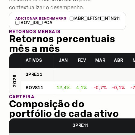
contextualizar o desempenho.
IABR
LFTS11
NTNS11
ADICIONAR BENCHMARKS
IBOV
DI
IPCA
RETORNOS MENSAIS
Retornos percentuais
mês a mês
ATIVOS
JAN
FEV
MAR
ABR
3PRE11
2026
BOVS11
12,4%
4,1%
-0,7%
-0,1%
-
CARTEIRA
Composição do
portfólio de cada ativo
3PRE11