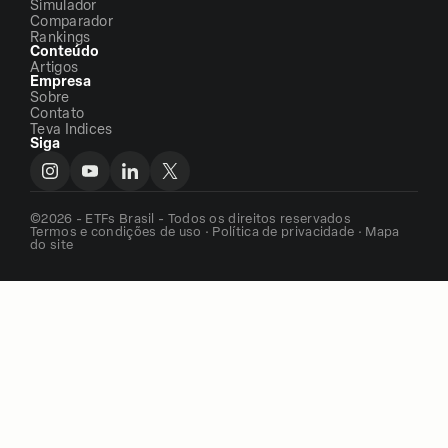
Simulador
Comparador
Rankings
Conteúdo
Artigos
Empresa
Sobre
Contato
Teva Indices
Siga
©2026 - ETFs Brasil - Todos os direitos reservados
Termos e condições de uso
·
Política de privacidade
·
Mapa
do site