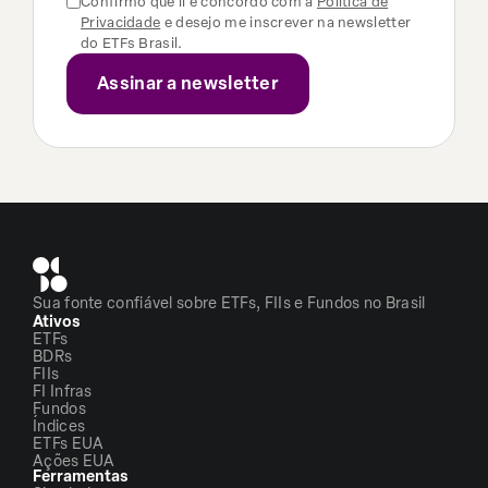
Confirmo que li e concordo com a
Política de
Privacidade
e desejo me inscrever na newsletter
do ETFs Brasil.
Sua fonte confiável sobre ETFs, FIIs e Fundos no Brasil
Ativos
ETFs
BDRs
FIIs
FI Infras
Fundos
Índices
ETFs EUA
Ações EUA
Ferramentas