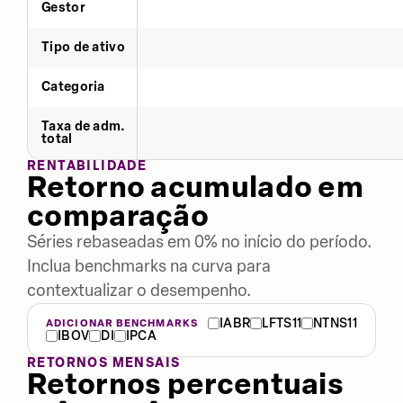
Gestor
Tipo de ativo
Categoria
Taxa de adm.
total
RENTABILIDADE
Retorno acumulado em
comparação
Séries rebaseadas em 0% no início do período.
Inclua benchmarks na curva para
contextualizar o desempenho.
IABR
LFTS11
NTNS11
ADICIONAR BENCHMARKS
IBOV
DI
IPCA
RETORNOS MENSAIS
Retornos percentuais