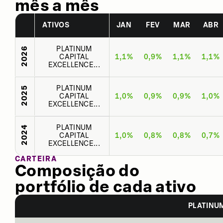
mês a mês
ATIVOS
JAN
FEV
MAR
ABR
PLATINUM
2026
CAPITAL
1,1%
0,9%
1,1%
1,1%
EXCELLENCE...
PLATINUM
2025
CAPITAL
1,0%
0,9%
0,9%
1,0%
EXCELLENCE...
PLATINUM
2024
CAPITAL
1,0%
0,8%
0,8%
0,7%
EXCELLENCE...
CARTEIRA
Composição do
portfólio de cada ativo
PLATINUM