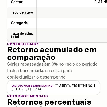
Gestor
PLATIN
Tipo de ativo
Categoria
Taxa de adm.
total
RENTABILIDADE
Retorno acumulado em
comparação
Séries rebaseadas em 0% no início do período.
Inclua benchmarks na curva para
contextualizar o desempenho.
IABR
LFTS11
NTNS11
ADICIONAR BENCHMARKS
IBOV
DI
IPCA
RETORNOS MENSAIS
Retornos percentuais