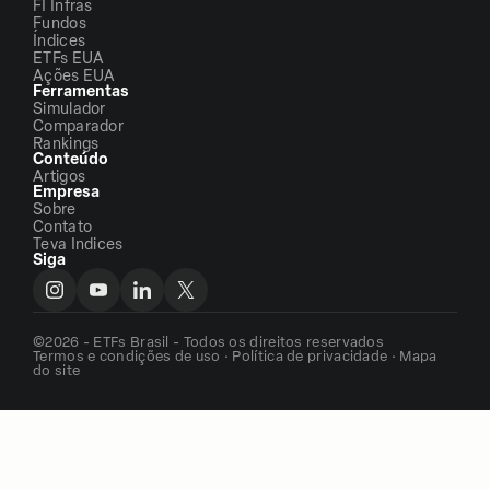
FI Infras
Fundos
Índices
ETFs EUA
Ações EUA
Ferramentas
Simulador
Comparador
Rankings
Conteúdo
Artigos
Empresa
Sobre
Contato
Teva Indices
Siga
©2026 - ETFs Brasil - Todos os direitos reservados
Termos e condições de uso
·
Política de privacidade
·
Mapa
do site