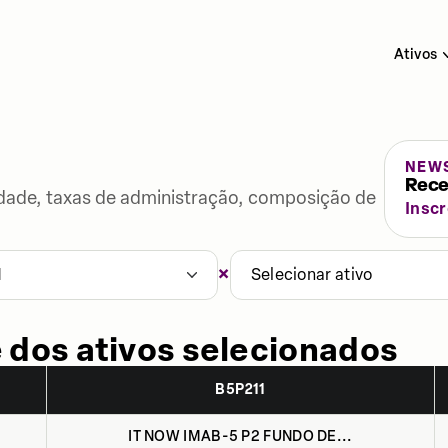
Ativos
NEW
Rece
lidade, taxas de administração, composição de
Insc
×
1
Selecionar ativo
 dos ativos selecionados
B5P211
IT NOW IMAB-5 P2 FUNDO DE...