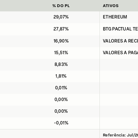
% DO PL
ATIVOS
29,07%
ETHEREUM
27,87%
BTG PACTUAL TE
16,90%
VALORES A RE
15,51%
VALORES A PAG
8,83%
1,81%
0,01%
0,00%
0,00%
-0,01%
Referência: Jul/