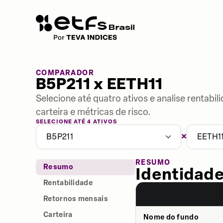
COMPARADOR
B5P211 x EETH11
Selecione até quatro ativos e analise rentabi
carteira e métricas de risco.
SELECIONE ATÉ 4 ATIVOS
×
B5P211
EETH1
RESUMO
Resumo
Identidade
Rentabilidade
Retornos mensais
Carteira
Nome do fundo