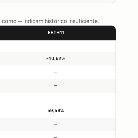
 como — indicam histórico insuficiente.
EETH11
-40,62%
—
—
59,59%
—
—