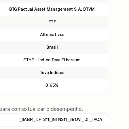
BTG Pactual Asset Management S.A. DTVM
ETF
Alternativos
Brasil
ETHE - Índice Teva Ethereum
Teva Indices
0,65%
 para contextualizar o desempenho.
IABR
LFTS11
NTNS11
IBOV
DI
IPCA