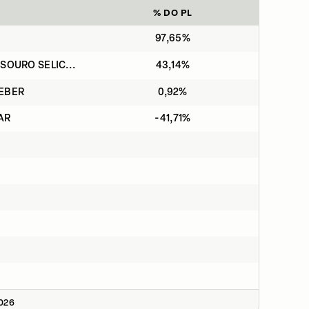
% DO PL
97,65%
SOURO SELIC...
43,14%
CEBER
0,92%
AR
-41,71%
2026