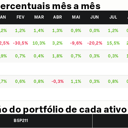
ercentuais mês a mês
JAN
FEV
MAR
ABR
MAI
JUN
JUL
,2%
1,2%
1,4%
1,3%
0,9%
0,0%
1,2%
2,5%
-30,5%
10,3%
3,2%
-9,6%
-20,2%
15,5%
,9%
0,7%
0,4%
1,8%
0,7%
0,3%
0,3%
,7%
0,6%
0,8%
-0,3%
1,1%
0,3%
0,8%
 do portfólio de cada ativo
B5P211