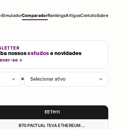
Simulador
Comparador
Rankings
Artigos
Contato
Sobre
SLETTER
ba nossos
estudos
e novidades
rever-se
×
Selecionar ativo
EETH11
BTG PACTUAL TEVA ETHEREUM...