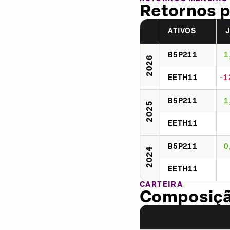
Retornos p
ATIVOS
B5P211
1
2026
EETH11
-1
B5P211
1
2025
EETH11
B5P211
0
2024
EETH11
CARTEIRA
Composição