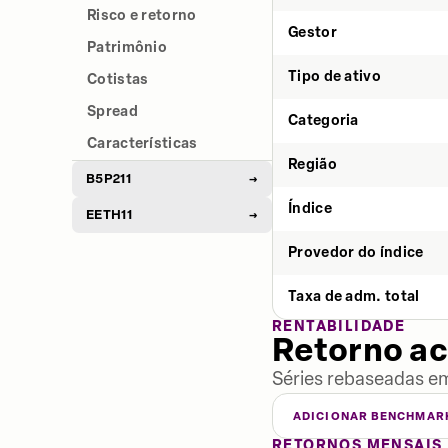
Risco e retorno
Gestor
Patrimônio
Tipo de ativo
Cotistas
Spread
Categoria
Características
Região
B5P211
→
Índice
EETH11
→
Provedor do índice
Taxa de adm. total
RENTABILIDADE
Retorno a
Séries rebaseadas em
ADICIONAR BENCHMAR
RETORNOS MENSAIS