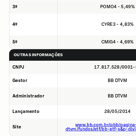
3º
POMO4 - 5,49%
4º
CYRE3 - 4,83%
5º
CMIG4 - 4,69%
OUTRAS INFORMAÇÕES
CNPJ
17.817.528/0001-
Gestor
BB DTVM
Administrador
BB DTVM
Lançamento
28/05/2014
www.bb.com.br/pbb/pagina-
Site
dtvm/fundos/etf/bb-etf-s&p-divi