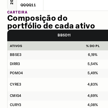
QQQQ11
CARTEIRA
Composição do
portfólio de cada ativo
BBSD11
ATIVOS
% DO PL
BBSE3
6,19%
DIRR3
5,54%
POMO4
5,49%
CYRE3
4,83%
CMIG4
4,69%
CURY3
4,08%