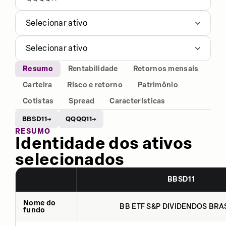
Selecionar ativo
Selecionar ativo
Resumo
Rentabilidade
Retornos mensais
Carteira
Risco e retorno
Patrimônio
Cotistas
Spread
Características
BBSD11
QQQQ11
→
→
RESUMO
Identidade dos ativos
selecionados
BBSD11
Nome do
BB ETF S&P DIVIDENDOS BRAS
fundo