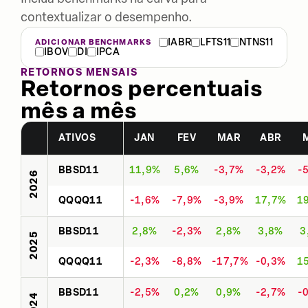
contextualizar o desempenho.
IABR
LFTS11
NTNS11
ADICIONAR BENCHMARKS
IBOV
DI
IPCA
RETORNOS MENSAIS
Retornos percentuais
mês a mês
ATIVOS
JAN
FEV
MAR
ABR
BBSD11
11,9%
5,6%
-3,7%
-3,2%
-
2026
QQQQ11
-1,6%
-7,9%
-3,9%
17,7%
1
BBSD11
2,8%
-2,3%
2,8%
3,8%
3
2025
QQQQ11
-2,3%
-8,8%
-17,7%
-0,3%
1
BBSD11
-2,5%
0,2%
0,9%
-2,7%
-
2024