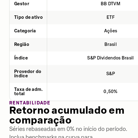
Gestor
BB DTVM
Tipo de ativo
ETF
Categoria
Ações
Região
Brasil
Índice
S&P Dividendos Brasil
Provedor do
S&P
índice
Taxa de adm.
0,50%
total
RENTABILIDADE
Retorno acumulado em
comparação
Séries rebaseadas em 0% no início do período.
Inclua benchmarks na curva para