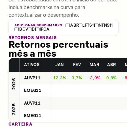
Inclua benchmarks na curva para
contextualizar o desempenho.
IABR
LFTS11
NTNS11
ADICIONAR BENCHMARKS
IBOV
DI
IPCA
RETORNOS MENSAIS
Retornos percentuais
mês a mês
ATIVOS
JAN
FEV
MAR
ABR
AUVP11
12,3%
3,7%
-2,9%
0,8%
-
2026
EMEG11
AUVP11
2025
EMEG11
CARTEIRA