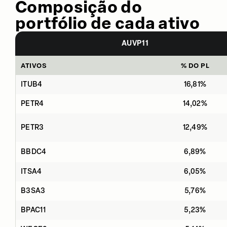
Composição do
portfólio de cada ativo
AUVP11
ATIVOS
% DO PL
ITUB4
16,81%
PETR4
14,02%
PETR3
12,49%
BBDC4
6,89%
ITSA4
6,05%
B3SA3
5,76%
BPAC11
5,23%