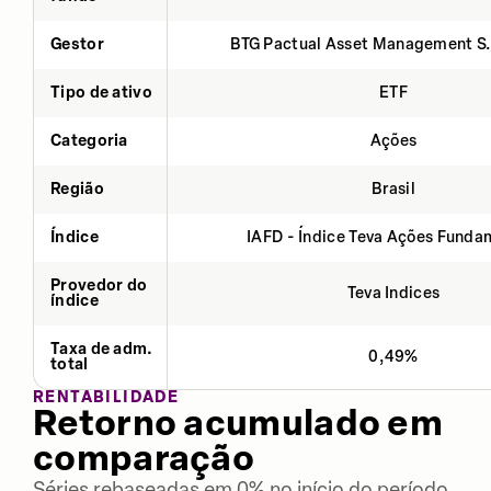
Gestor
BTG Pactual Asset Management S
Tipo de ativo
ETF
Categoria
Ações
Região
Brasil
Índice
IAFD - Índice Teva Ações Fund
Provedor do
Teva Indices
índice
Taxa de adm.
0,49%
total
RENTABILIDADE
Retorno acumulado em
comparação
Séries rebaseadas em 0% no início do período.