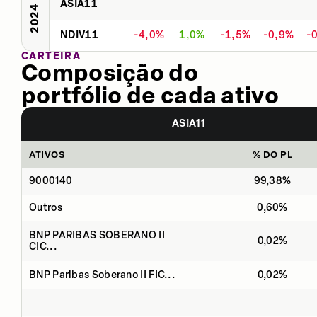
ASIA11
2024
NDIV11
-4,0%
1,0%
-1,5%
-0,9%
-
CARTEIRA
Composição do
portfólio de cada ativo
ASIA11
ATIVOS
% DO PL
9000140
99,38%
Outros
0,60%
BNP PARIBAS SOBERANO II
0,02%
CIC...
BNP Paribas Soberano II FIC...
0,02%