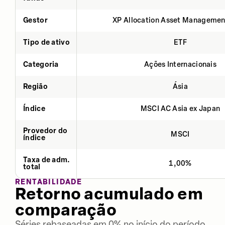
Gestor
XP Allocation Asset Managemen
Tipo de ativo
ETF
Categoria
Ações Internacionais
Região
Ásia
Índice
MSCI AC Asia ex Japan
Provedor do
MSCI
índice
Taxa de adm.
1,00%
total
RENTABILIDADE
Retorno acumulado em
comparação
Séries rebaseadas em 0% no início do período.