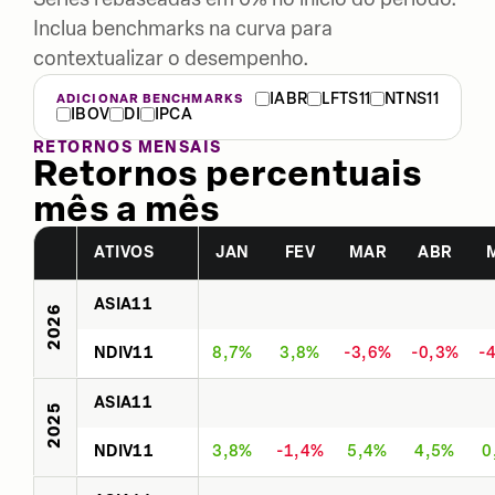
Inclua benchmarks na curva para
contextualizar o desempenho.
IABR
LFTS11
NTNS11
ADICIONAR BENCHMARKS
IBOV
DI
IPCA
RETORNOS MENSAIS
Retornos percentuais
mês a mês
ATIVOS
JAN
FEV
MAR
ABR
ASIA11
2026
NDIV11
8,7%
3,8%
-3,6%
-0,3%
-
ASIA11
2025
NDIV11
3,8%
-1,4%
5,4%
4,5%
0