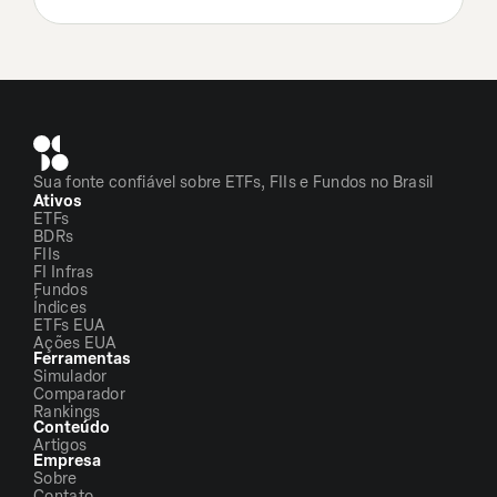
Sua fonte confiável sobre ETFs, FIIs e Fundos no Brasil
Ativos
ETFs
BDRs
FIIs
FI Infras
Fundos
Índices
ETFs EUA
Ações EUA
Ferramentas
Simulador
Comparador
Rankings
Conteúdo
Artigos
Empresa
Sobre
Contato