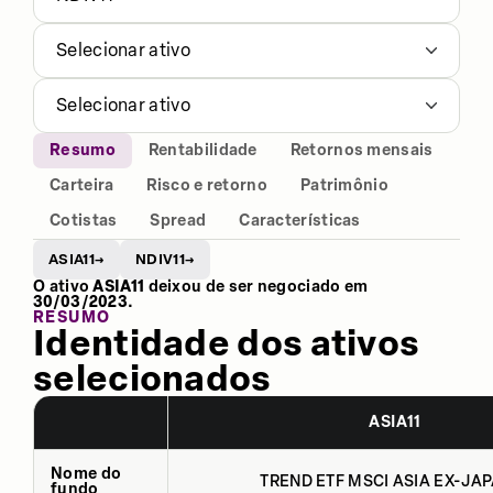
Selecionar ativo
Selecionar ativo
Resumo
Rentabilidade
Retornos mensais
Carteira
Risco e retorno
Patrimônio
Cotistas
Spread
Características
ASIA11
NDIV11
→
→
O ativo
ASIA11
deixou de ser negociado em
30/03/2023
.
RESUMO
Identidade dos ativos
selecionados
ASIA11
Nome do
TREND ETF MSCI ASIA EX-JAP
fundo