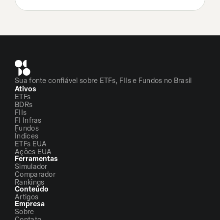
Sua fonte confiável sobre ETFs, FIIs e Fundos no Brasil
Ativos
ETFs
BDRs
FIIs
FI Infras
Fundos
Índices
ETFs EUA
Ações EUA
Ferramentas
Simulador
Comparador
Rankings
Conteúdo
Artigos
Empresa
Sobre
Contato