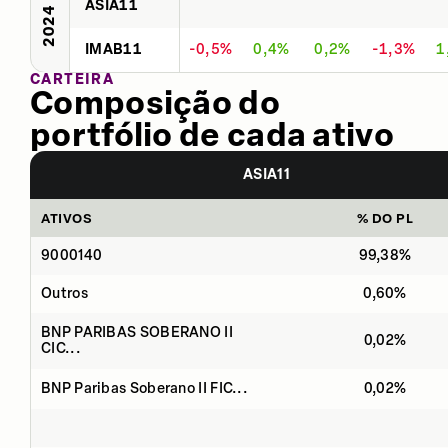
ASIA11
2024
IMAB11
-0,5%
0,4%
0,2%
-1,3%
1
CARTEIRA
Composição do
portfólio de cada ativo
ASIA11
ATIVOS
% DO PL
9000140
99,38%
Outros
0,60%
BNP PARIBAS SOBERANO II
0,02%
CIC...
BNP Paribas Soberano II FIC...
0,02%