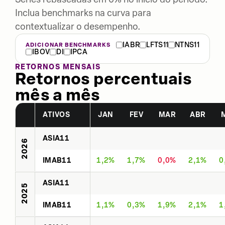
Inclua benchmarks na curva para
contextualizar o desempenho.
IABR
LFTS11
NTNS11
ADICIONAR BENCHMARKS
IBOV
DI
IPCA
RETORNOS MENSAIS
Retornos percentuais
mês a mês
ATIVOS
JAN
FEV
MAR
ABR
ASIA11
2026
IMAB11
1,2%
1,7%
0,0%
2,1%
0
ASIA11
2025
IMAB11
1,1%
0,3%
1,9%
2,1%
1