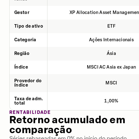
Gestor
XP Allocation Asset Managemen
Tipo de ativo
ETF
Categoria
Ações Internacionais
Região
Ásia
Índice
MSCI AC Asia ex Japan
Provedor do
MSCI
índice
Taxa de adm.
1,00%
total
RENTABILIDADE
Retorno acumulado em
comparação
Séries rebaseadas em 0% no início do período.