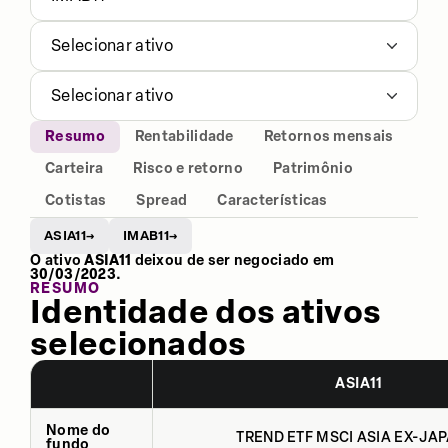
Selecionar ativo
Selecionar ativo
Resumo
Rentabilidade
Retornos mensais
Carteira
Risco e retorno
Patrimônio
Cotistas
Spread
Características
ASIA11
IMAB11
→
→
O ativo
ASIA11
deixou de ser negociado em
30/03/2023
.
RESUMO
Identidade dos ativos
selecionados
ASIA11
Nome do
TREND ETF MSCI ASIA EX-JAP
fundo