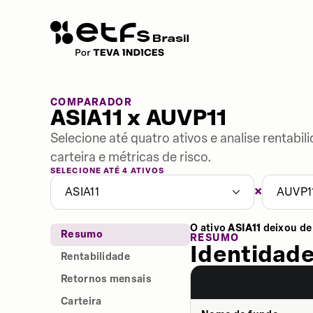
COMPARADOR
ASIA11 x AUVP11
Selecione até quatro ativos e analise rentabi
carteira e métricas de risco.
SELECIONE ATÉ 4 ATIVOS
×
ASIA11
AUVP1
O ativo
ASIA11
deixou de
Resumo
RESUMO
Identidade
Rentabilidade
Retornos mensais
Carteira