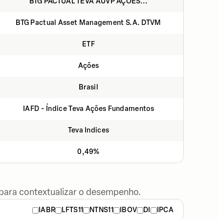
BTG PACTUAL TEVA AUVP AÇÕES...
BTG Pactual Asset Management S.A. DTVM
ETF
Ações
Brasil
IAFD - Índice Teva Ações Fundamentos
Teva Indices
0,49%
 para contextualizar o desempenho.
IABR
LFTS11
NTNS11
IBOV
DI
IPCA