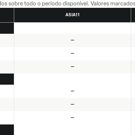
dos sobre todo o período disponível. Valores marcados
ASIA11
—
—
—
—
—
—