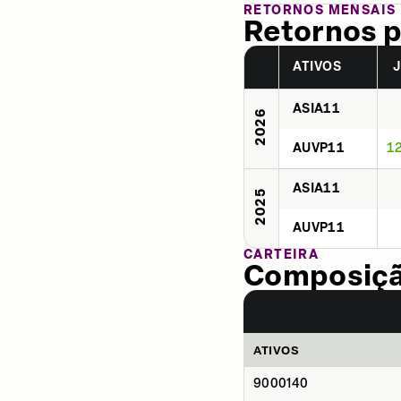
RETORNOS MENSAIS
Retornos p
ATIVOS
ASIA11
2026
AUVP11
1
ASIA11
2025
AUVP11
CARTEIRA
Composição
ATIVOS
9000140