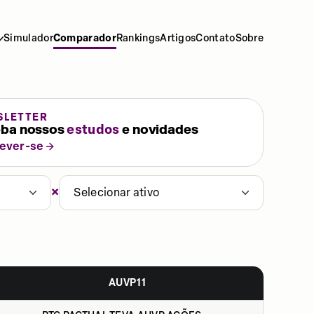
Simulador
Comparador
Rankings
Artigos
Contato
Sobre
SLETTER
ba nossos
estudos
e novidades
rever-se
×
Selecionar ativo
AUVP11