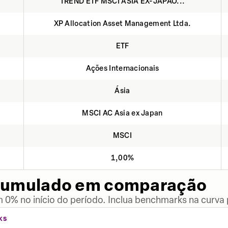
TREND ETF MSCI ASIA EX-JAPÃO...
XP Allocation Asset Management Ltda.
ETF
Ações Internacionais
Ásia
MSCI AC Asia ex Japan
MSCI
1,00%
cumulado em comparação
 0% no início do período. Inclua benchmarks na curva
KS