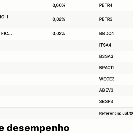
0,60%
PETR4
O II
0,02%
PETR3
 FIC...
0,02%
BBDC4
ITSA4
B3SA3
BPAC11
WEGE3
ABEV3
SBSP3
Referência: Jul/
de desempenho