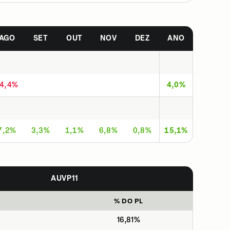
AGO
SET
OUT
NOV
DEZ
ANO
-4,4%
4,0%
7,2%
3,3%
1,1%
6,8%
0,8%
15,1%
AUVP11
% DO PL
16,81%