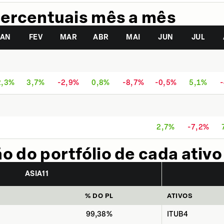
ercentuais mês a mês
JAN
FEV
MAR
ABR
MAI
JUN
JUL
2,3%
3,7%
-2,9%
0,8%
-8,7%
-0,5%
5,1%
2,7%
-7,2%
 do portfólio de cada ativo
ASIA11
% DO PL
ATIVOS
99,38%
ITUB4