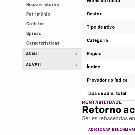
Nome do fundo
Risco e retorno
Gestor
Patrimônio
Cotistas
Tipo de ativo
Spread
Categoria
Características
Região
ASIA11
→
AUVP11
→
Índice
Provedor do índice
Taxa de adm. total
RENTABILIDADE
Retorno a
Séries rebaseadas em
ADICIONAR BENCHMAR