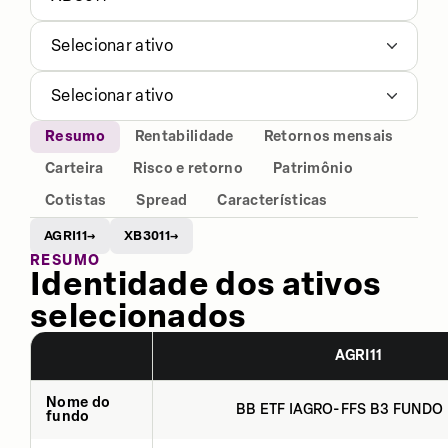
Selecionar ativo
Selecionar ativo
Resumo
Rentabilidade
Retornos mensais
Carteira
Risco e retorno
Patrimônio
Cotistas
Spread
Características
AGRI11
XB3011
→
→
RESUMO
Identidade dos ativos
selecionados
AGRI11
Nome do
BB ETF IAGRO-FFS B3 FUNDO 
fundo