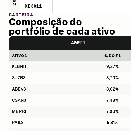
XB3011
CARTEIRA
Composição do
portfólio de cada ativo
AGRI11
ATIVOS
% DO PL
KLBN11
9,27%
SUZB3
8,70%
ABEV3
8,02%
CSAN3
7,48%
MBRF3
7,06%
RAIL3
5,81%