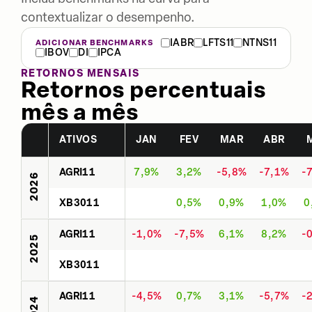
contextualizar o desempenho.
IABR
LFTS11
NTNS11
ADICIONAR BENCHMARKS
IBOV
DI
IPCA
RETORNOS MENSAIS
Retornos percentuais
mês a mês
ATIVOS
JAN
FEV
MAR
ABR
AGRI11
7,9%
3,2%
-5,8%
-7,1%
-
2026
XB3011
0,5%
0,9%
1,0%
0
AGRI11
-1,0%
-7,5%
6,1%
8,2%
-
2025
XB3011
AGRI11
-4,5%
0,7%
3,1%
-5,7%
-
2024