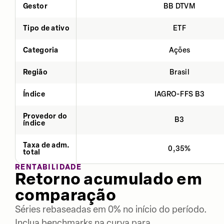
Gestor
BB DTVM
Tipo de ativo
ETF
Categoria
Ações
Região
Brasil
Índice
IAGRO-FFS B3
Provedor do
B3
índice
Taxa de adm.
0,35%
total
RENTABILIDADE
Retorno acumulado em
comparação
Séries rebaseadas em 0% no início do período.
Inclua benchmarks na curva para