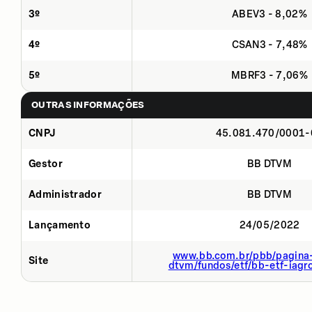
3º
ABEV3 - 8,02%
4º
CSAN3 - 7,48%
5º
MBRF3 - 7,06%
OUTRAS INFORMAÇÕES
CNPJ
45.081.470/0001-
Gestor
BB DTVM
Administrador
BB DTVM
Lançamento
24/05/2022
www.bb.com.br/pbb/pagina-
Site
dtvm/fundos/etf/bb-etf-iagr