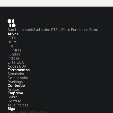
Sua fonte confiável sobre ETFs, FIIs e Fundos no Brasil
Ativos
ETFs
BDRs
FIIs
FI Infras
Fundos
Índices
ETFs EUA
Ações EUA
Ferramentas
Simulador
Comparador
Rankings
Conteúdo
Artigos
Empresa
Sobre
Contato
Teva Indices
Siga