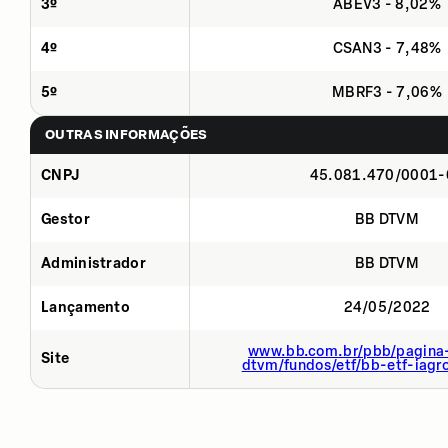
3º
ABEV3 - 8,02%
4º
CSAN3 - 7,48%
5º
MBRF3 - 7,06%
OUTRAS INFORMAÇÕES
CNPJ
45.081.470/0001-
Gestor
BB DTVM
Administrador
BB DTVM
Lançamento
24/05/2022
www.bb.com.br/pbb/pagina-
Site
dtvm/fundos/etf/bb-etf-iagr