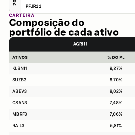
PFJR11
CARTEIRA
Composição do
portfólio de cada ativo
AGRI11
ATIVOS
% DO PL
KLBN11
9,27%
SUZB3
8,70%
ABEV3
8,02%
CSAN3
7,48%
MBRF3
7,06%
RAIL3
5,81%