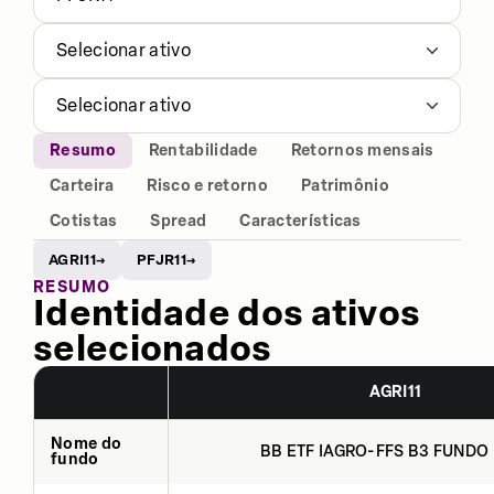
Selecionar ativo
Selecionar ativo
Resumo
Rentabilidade
Retornos mensais
Carteira
Risco e retorno
Patrimônio
Cotistas
Spread
Características
AGRI11
PFJR11
→
→
RESUMO
Identidade dos ativos
selecionados
AGRI11
Nome do
BB ETF IAGRO-FFS B3 FUNDO 
fundo