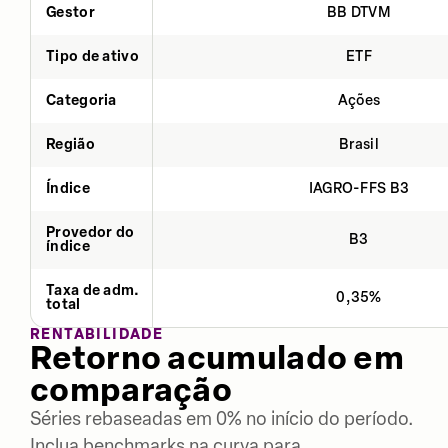
Gestor
BB DTVM
Tipo de ativo
ETF
Categoria
Ações
Região
Brasil
Índice
IAGRO-FFS B3
Provedor do
B3
índice
Taxa de adm.
0,35%
total
RENTABILIDADE
Retorno acumulado em
comparação
Séries rebaseadas em 0% no início do período.
Inclua benchmarks na curva para