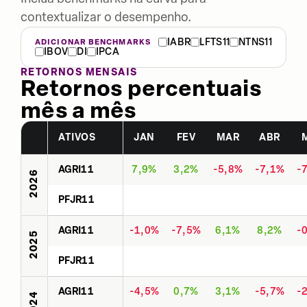
contextualizar o desempenho.
IABR
LFTS11
NTNS11
ADICIONAR BENCHMARKS
IBOV
DI
IPCA
RETORNOS MENSAIS
Retornos percentuais
mês a mês
ATIVOS
JAN
FEV
MAR
ABR
AGRI11
7,9%
3,2%
-5,8%
-7,1%
-
2026
PFJR11
AGRI11
-1,0%
-7,5%
6,1%
8,2%
-
2025
PFJR11
AGRI11
-4,5%
0,7%
3,1%
-5,7%
-
2024