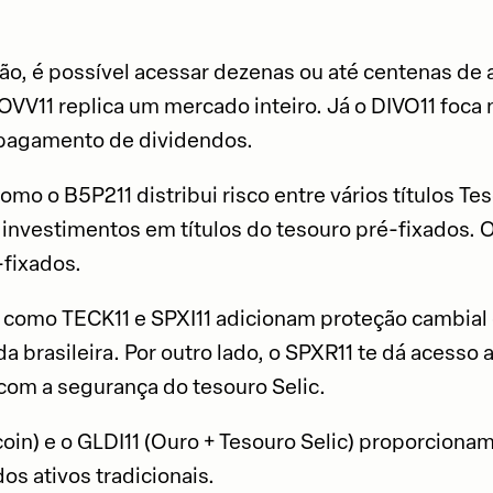
o, é possível acessar dezenas ou até centenas de 
OVV11 replica um mercado inteiro. Já o DIVO11 foc
 pagamento de dividendos.
omo o B5P211 distribui risco entre vários títulos T
 investimentos em títulos do tesouro pré-fixados. O 
-fixados.
 como TECK11 e SPXI11 adicionam proteção cambial 
a brasileira. Por outro lado, o SPXR11 te dá acesso
om a segurança do tesouro Selic.
tcoin) e o GLDI11 (Ouro + Tesouro Selic) proporcion
os ativos tradicionais.