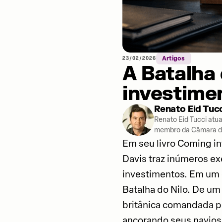
23/02/2026
Artigos
A Batalha 
investime
Renato Eid Tuc
Renato Eid Tucci atu
membro da Câmara de 
Em seu livro Coming i
Davis traz inúmeros ex
investimentos. Em um d
Batalha do Nilo. De um
britânica comandada p
ancorando seus navios