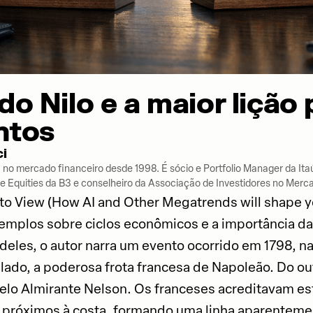
do Nilo e a maior lição
ntos
ci
a no mercado financeiro desde 1998. É sócio e Portfolio Manager da I
Equities da B3 e conselheiro da Associação de Investidores no Merca
nto View (How AI and Other Megatrends will shape 
emplos sobre ciclos econômicos e a importância da
eles, o autor narra um evento ocorrido em 1798, na 
 lado, a poderosa frota francesa de Napoleão. Do ou
elo Almirante Nelson. Os franceses acreditavam es
 próximos à costa, formando uma linha aparenteme