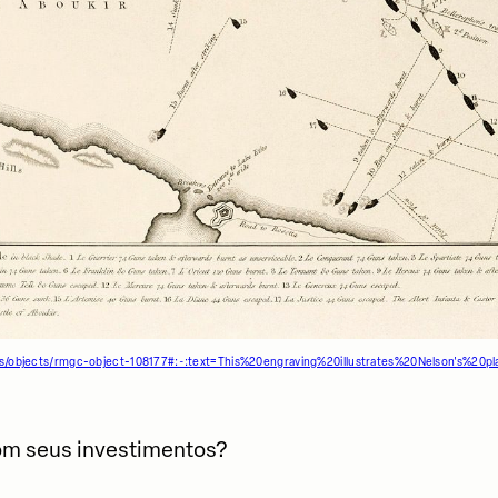
ons/objects/rmgc-object-108177#:~:text=This%20engraving%20illustrates%20Nelson's%20
com seus investimentos?