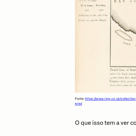
Fonte:
https://www.rmg.co.uk/collecti
ered
O que isso tem a ver 