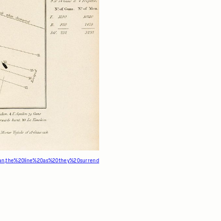
plan,the%20line%20as%20they%20surrend