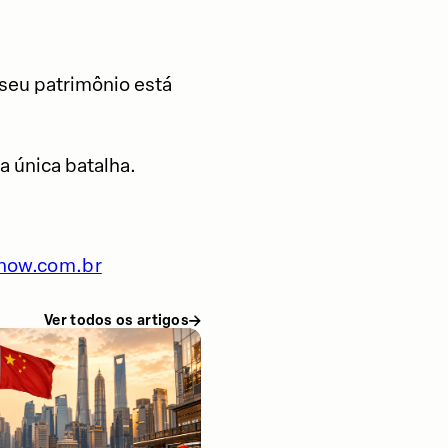
 seu patrimônio está
 única batalha.
now.com.br
Ver todos os artigos