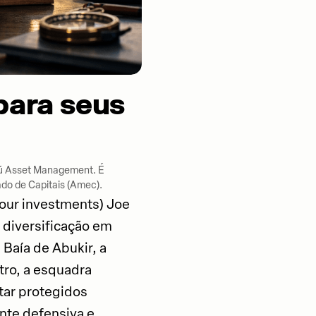
 para seus
taú Asset Management. É
do de Capitais (Amec).
your investments) Joe
 diversificação em
Baía de Abukir, a
tro, a esquadra
tar protegidos
nte defensiva e