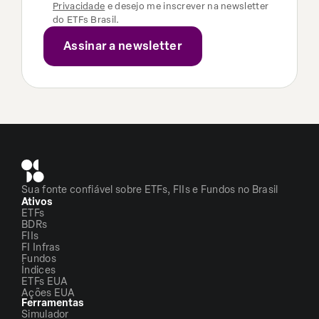
Privacidade
e desejo me inscrever na newsletter
do ETFs Brasil.
Sua fonte confiável sobre ETFs, FIIs e Fundos no Brasil
Ativos
ETFs
BDRs
FIIs
FI Infras
Fundos
Índices
ETFs EUA
Ações EUA
Ferramentas
Simulador