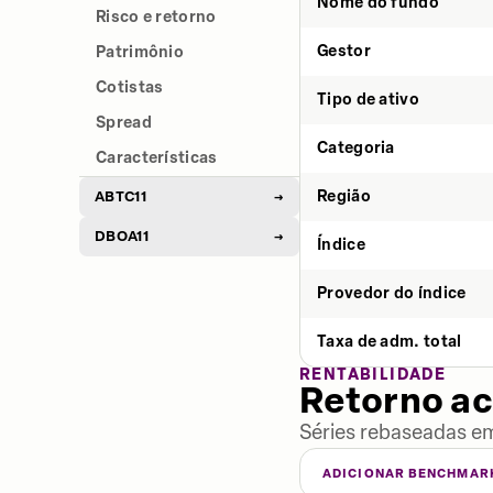
Nome do fundo
Risco e retorno
Gestor
Patrimônio
Cotistas
Tipo de ativo
Spread
Categoria
Características
Região
ABTC11
→
DBOA11
→
Índice
Provedor do índice
Taxa de adm. total
RENTABILIDADE
Retorno a
Séries rebaseadas em
ADICIONAR BENCHMAR