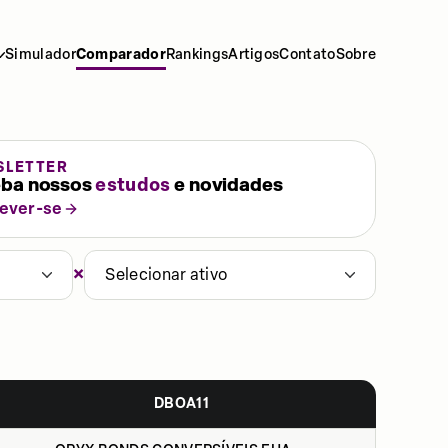
Simulador
Comparador
Rankings
Artigos
Contato
Sobre
SLETTER
ba nossos
estudos
e novidades
rever-se
×
Selecionar ativo
DBOA11