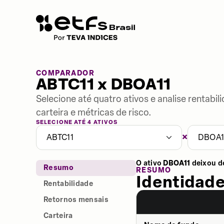
COMPARADOR
ABTC11 x DBOA11
Selecione até quatro ativos e analise rentabi
carteira e métricas de risco.
SELECIONE ATÉ 4 ATIVOS
×
ABTC11
DBOA1
O ativo
DBOA11
deixou d
Resumo
RESUMO
Identidade
Rentabilidade
Retornos mensais
Carteira