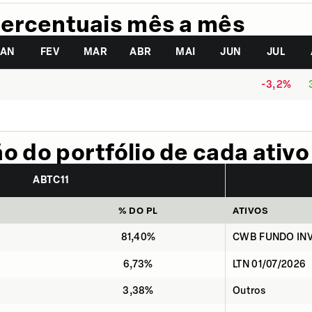
ercentuais mês a mês
JAN
FEV
MAR
ABR
MAI
JUN
JUL
-3,2%
 do portfólio de cada ativo
ABTC11
% DO PL
ATIVOS
81,40%
CWB FUNDO INV
6,73%
LTN 01/07/2026
3,38%
Outros