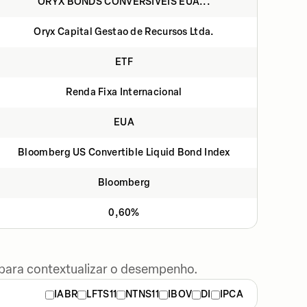
ORYX BONDS CONVERSÍVEIS EUA...
Oryx Capital Gestao de Recursos Ltda.
ETF
Renda Fixa Internacional
EUA
Bloomberg US Convertible Liquid Bond Index
Bloomberg
0,60%
 para contextualizar o desempenho.
IABR
LFTS11
NTNS11
IBOV
DI
IPCA