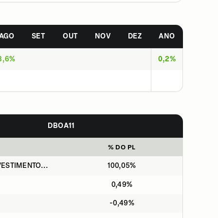
AGO
SET
OUT
NOV
DEZ
ANO
3,6%
0,2%
DBOA11
% DO PL
ESTIMENTO...
100,05%
0,49%
-0,49%